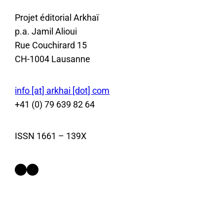
Projet éditorial Arkhaï
p.a. Jamil Alioui
Rue Couchirard 15
CH-1004 Lausanne
info [at] arkhai [dot] com
+41 (0) 79 639 82 64
ISSN 1661 – 139X
Facebook
Instagram