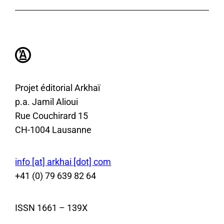
Projet éditorial Arkhaï
p.a. Jamil Alioui
Rue Couchirard 15
CH-1004 Lausanne
info [at] arkhai [dot] com
+41 (0) 79 639 82 64
ISSN 1661 – 139X